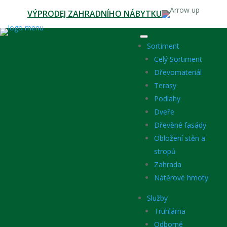
VÝPRODEJ ZAHRADNÍHO NÁBYTKU
Sortiment
Celý Sortiment
Dřevomateriál
Terasy
Podlahy
Dveře
Dřevěné fasády
Obložení stěn a
stropů
Zahrada
Nátěrové hmoty
Služby
Truhlárna
Odborné