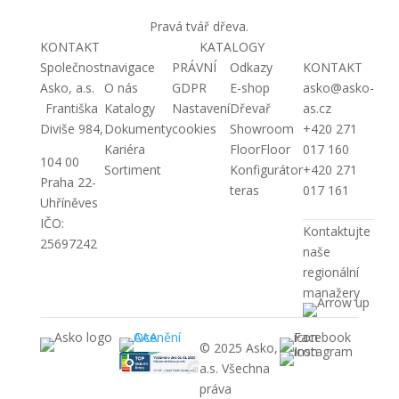
Pravá tvář dřeva.
KONTAKT
KATALOGY
Společnost
navigace
PRÁVNÍ
Odkazy
KONTAKT
Asko, a.s.
O nás
GDPR
E-shop
asko@asko-
Františka
Katalogy
Nastavení
Dřevař
as.cz
Diviše 984,
Dokumenty
cookies
Showroom
+420 271
Kariéra
FloorFloor
017 160
104 00
Sortiment
Konfigurátor
+420 271
Praha 22-
teras
017 161
Uhříněves
IČO:
Kontaktujte
25697242
naše
regionální
manažery
© 2025 Asko,
a.s. Všechna
práva