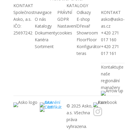
KONTAKT
KATALOGY
Společnost
navigace
PRÁVNÍ
Odkazy
KONTAKT
Asko, a.s.
O nás
GDPR
E-shop
asko@asko-
IČO:
Katalogy
Nastavení
Dřevař
as.cz
25697242
Dokumenty
cookies
Showroom
+420 271
Kariéra
FloorFloor
017 160
Sortiment
Konfigurátor
+420 271
teras
017 161
Kontaktujte
naše
regionální
manažery
© 2025 Asko,
a.s. Všechna
práva
vyhrazena.