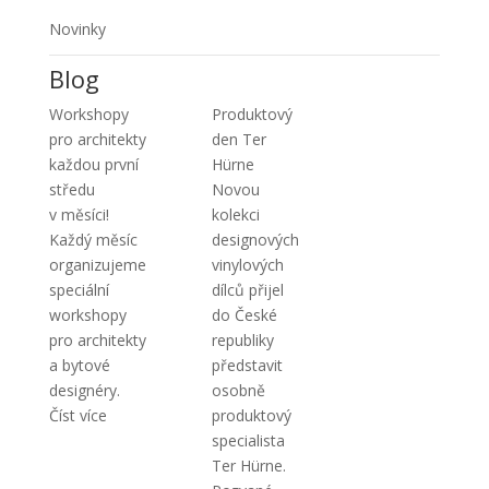
Novinky
Blog
Workshopy
Produktový
pro architekty
den Ter
každou první
Hürne
středu
Novou
v měsíci!
kolekci
Každý měsíc
designových
organizujeme
vinylových
speciální
dílců přijel
workshopy
do České
pro architekty
republiky
a bytové
představit
designéry.
osobně
Číst více
produktový
specialista
Ter Hürne.
Pozvané