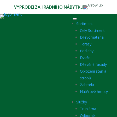
VÝPRODEJ ZAHRADNÍHO NÁBYTKU
Sortiment
Celý Sortiment
Dřevomateriál
Terasy
Podlahy
Dveře
Dřevěné fasády
Obložení stěn a
stropů
Zahrada
Nátěrové hmoty
Služby
Truhlárna
Odborné