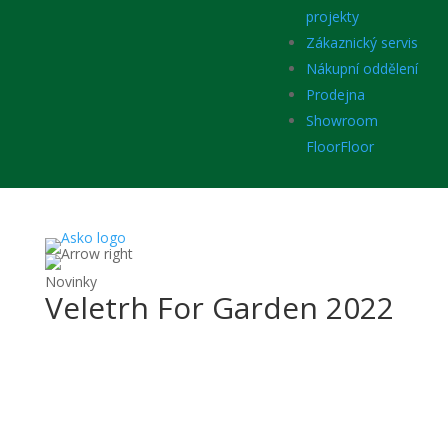
projekty
Zákaznický servis
Nákupní oddělení
Prodejna
Showroom
FloorFloor
Novinky
Veletrh For Garden 2022