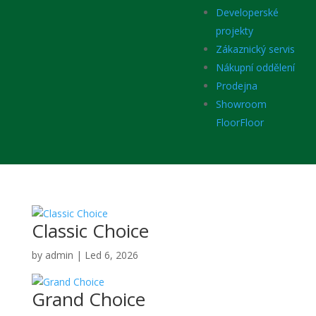
Developerské
projekty
Zákaznický servis
Nákupní oddělení
Prodejna
Showroom
FloorFloor
Classic Choice
by
admin
|
Led 6, 2026
Grand Choice