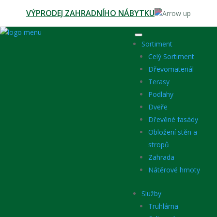
VÝPRODEJ ZAHRADNÍHO NÁBYTKU
Sortiment
Celý Sortiment
Dřevomateriál
Terasy
Podlahy
Dveře
Dřevěné fasády
Obložení stěn a
stropů
Zahrada
Nátěrové hmoty
Služby
Truhlárna