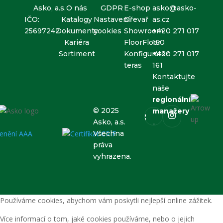
Asko, a.s.
O nás
GDPR
E-shop
asko@asko-
IČO:
Katalogy
Nastavení
Dřevař
as.cz
25697242
Dokumenty
cookies
Showroom
+420 271 017
Kariéra
FloorFloor
160
Sortiment
Konfigurátor
+420 271 017
teras
161
Kontaktujte
naše
regionální
© 2025
manažery
Asko, a.s.
Všechna
práva
vyhrazena.
Používáme cookies, abychom vám poskytli nejlepší online zážitek.
Více informací o tom, jaké cookies používáme, nebo o jejich