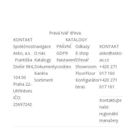
Pravá tvář dřeva.
KONTAKT
KATALOGY
Společnost
navigace
PRÁVNÍ
Odkazy
KONTAKT
Asko, a.s.
O nás
GDPR
E-shop
asko@asko-
Františka
Katalogy
Nastavení
Dřevař
as.cz
Diviše 984,
Dokumenty
cookies
Showroom
+420 271
Kariéra
FloorFloor
017 160
104 00
Sortiment
Konfigurátor
+420 271
Praha 22-
teras
017 161
Uhříněves
IČO:
Kontaktujte
25697242
naše
regionální
manažery