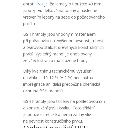
oproti
KVH
je, že lamely o tloušťce 40 mm
jsou zprvu délkově napojeny a následně
vrstvením lepeny na sebe do požadovaného
profilu.
BSH hranoly jsou vhodným materiálem
při požadavku na zvýšenou pevnost, tuhost
a tvarovou stálost dřevěných konstrukčních
prvků. Výsledný hranol je ohoblovaný
ze všech stran a má sražené hrany.
Díky kvalitnímu technickému vysušení
na vlhkost 10-12 % (± 2 %) není nutná
impregnace ani další předběžná chemická
ochrana BSH hranolů.
BSH hranoly jsou tříděny na pohledovou (Si)
a konstrukční (NSi) kvalitu. Toto třídění
je pouze estetické a nemá žádný vliv
na pevnost konstrukčního prvku.