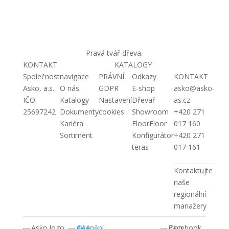
Pravá tvář dřeva.
KONTAKT
KATALOGY
Společnost
navigace
PRÁVNÍ
Odkazy
KONTAKT
Asko, a.s.
O nás
GDPR
E-shop
asko@asko-
IČO:
Katalogy
Nastavení
Dřevař
as.cz
25697242
Dokumenty
cookies
Showroom
+420 271
Kariéra
FloorFloor
017 160
Sortiment
Konfigurátor
+420 271
teras
017 161
Kontaktujte
naše
regionální
manažery