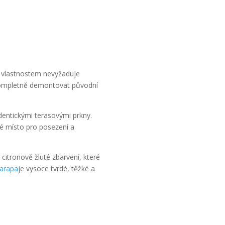
m vlastnostem nevyžaduje
 kompletně demontovat původní
dentickými terasovými prkny.
né místo pro posezení a
citronově žluté zbarvení, které
arapa
je vysoce tvrdé, těžké a