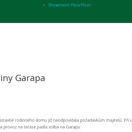
Showroom FloorFloor
viny Garapa
ýstavbě rodinného domu již neodpovídala požadavkům majitelů. Při ú
 a provoz na terase padla volba na Garapu.