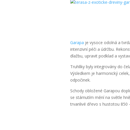
Garapa
je vysoce odolná a tvrd
intenzivní péči a údržbu. Reko
dlažbu, upravit podklad a vystav
Truhlíky byly integrovány do če
Výsledkem je harmonický celek, 
odpočinek.
Schody obložené Garapou doplňu
se stárnutím mění na světle hn
trvanlivé dřevo s hustotou 850 