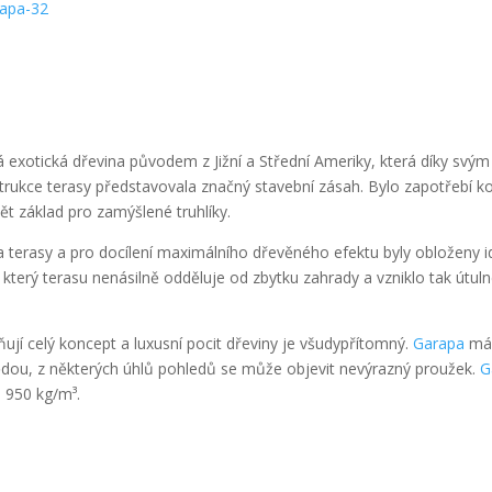
á exotická dřevina původem z Jižní a Střední Ameriky, která díky svý
nstrukce terasy představovala značný stavební zásah. Bylo zapotřebí
ět základ pro zamýšlené truhlíky.
la terasy a pro docílení maximálního dřevěného efektu byly obloženy i
který terasu nenásilně odděluje od zbytku zahrady a vzniklo tak útul
jí celý koncept a luxusní pocit dřeviny je všudypřítomný.
Garapa
má 
ědou, z některých úhlů pohledů se může objevit nevýrazný proužek.
G
- 950 kg/m³.