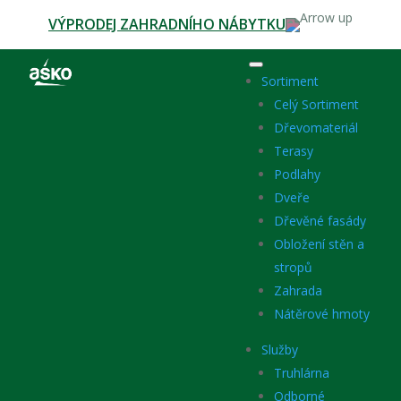
VÝPRODEJ ZAHRADNÍHO NÁBYTKU
Sortiment
Celý Sortiment
Dřevomateriál
Terasy
Podlahy
Dveře
Dřevěné fasády
Obložení stěn a
stropů
Zahrada
Nátěrové hmoty
Služby
Truhlárna
Odborné