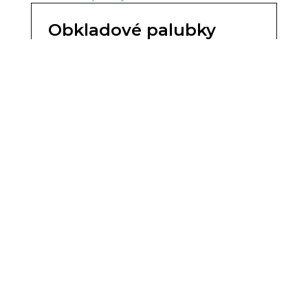
Obkladové palubky
Našim zákazníkům se snažíme přinášet
zboží té nejvyšší kvality. To platí i u našich
palubek, které jsou tradičně zařazeny v
naší nabídce. Jsou vyráběny
nejmodernějšími technologickými
postupy ze severské hmoty, u které je
zaručena potře…
Číst více
Podlahové palubky