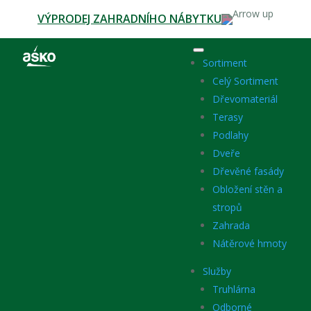
VÝPRODEJ ZAHRADNÍHO NÁBYTKU
Sortiment
Celý Sortiment
Dřevomateriál
Terasy
Podlahy
Dveře
Dřevěné fasády
Obložení stěn a
stropů
Zahrada
Nátěrové hmoty
Služby
Truhlárna
Odborné