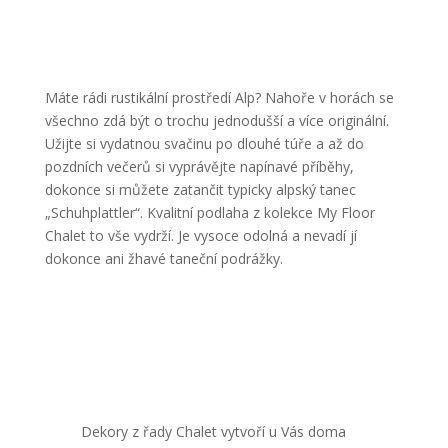
Máte rádi rustikální prostředí Alp? Nahoře v horách se
všechno zdá být o trochu jednodušší a více originální.
Užijte si vydatnou svačinu po dlouhé túře a až do
pozdních večerů si vyprávějte napínavé příběhy,
dokonce si můžete zatančit typicky alpský tanec
„Schuhplattler“. Kvalitní podlaha z kolekce My Floor
Chalet to vše vydrží. Je vysoce odolná a nevadí jí
dokonce ani žhavé taneční podrážky.
Dekory z řady Chalet vytvoří u Vás doma