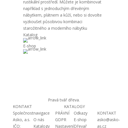
rustikální prostředí. Můžete je kombinovat
například s jednoduchým dřevěným
nábytkem, plátnem a kůží, nebo si dovolte
vyzkoušet působivou kombinaci
starožitného a moderního nábytku
Katalog
E-shop
Pravá tvář dřeva.
KONTAKT
KATALOGY
Společnost
navigace
PRÁVNÍ
Odkazy
KONTAKT
Asko, a.s.
O nás
GDPR
E-shop
asko@asko-
IČO:
Katalogy
Nastavení
Dřevař
as.cz