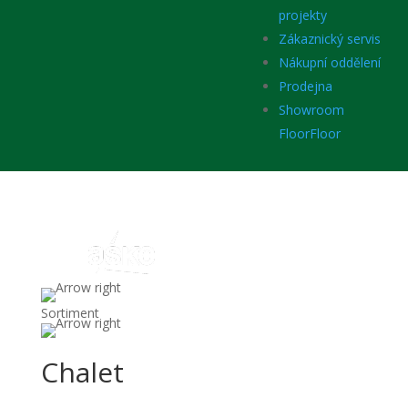
projekty
Zákaznický servis
Nákupní oddělení
Prodejna
Showroom
FloorFloor
Sortiment
Podlahy
Laminátové podlahy
My Floor
Chalet